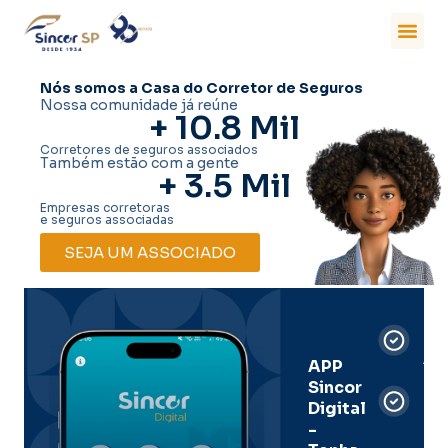
Nós somos a Casa do Corretor de Seguros
Nossa comunidade já reúne
+ 
10.8
 Mil
Corretores de seguros associados
Também estão com a gente
+ 
3.5
 Mil
Empresas corretoras
e seguros associadas
SEJA UM ASSOCIADO
Car
Dig
Ass
APP
Sincor
Pre
Digital
-
Men