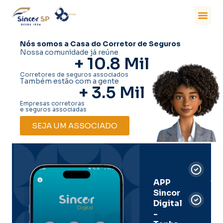
Nós somos a Casa do Corretor de Seguros
Nossa comunidade já reúne
+ 
10.8
 Mil
Corretores de seguros associados
Também estão com a gente
+ 
3.5
 Mil
Empresas corretoras
e seguros associadas
SEJA UM ASSOCIADO
Car
Dig
Ass
APP
Sincor
Pre
Digital
-
Men