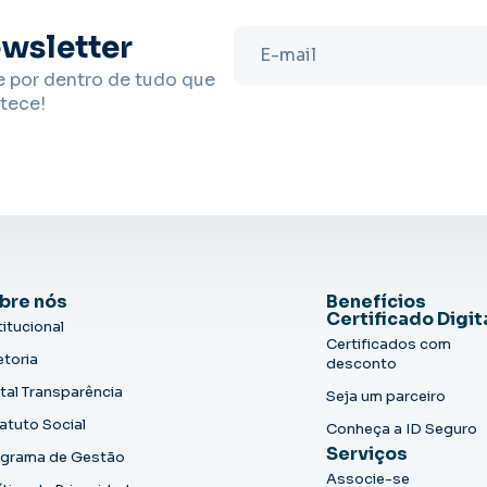
wsletter
e por dentro de tudo que
tece!
bre nós
Benefícios
Certificado Digit
titucional
Certificados com
etoria
desconto
tal Transparência
Seja um parceiro
atuto Social
Conheça a ID Seguro
Serviços
grama de Gestão
Associe-se