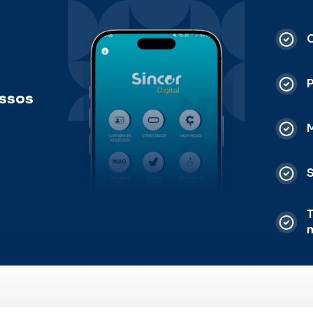
C
ossos
M
S
T