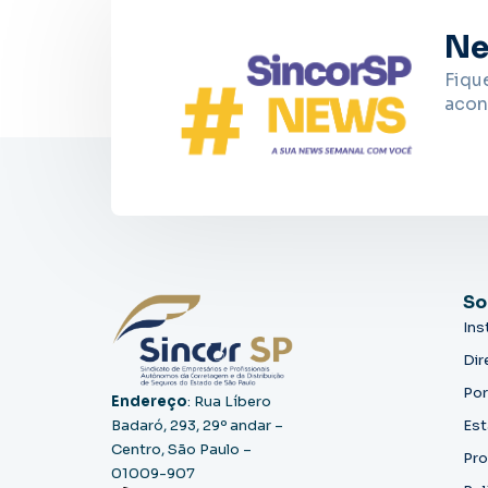
Ne
Fiqu
acon
So
Ins
Dir
Por
Endereço
: Rua Líbero
Badaró, 293, 29º andar –
Est
Centro, São Paulo –
Pro
01009-907