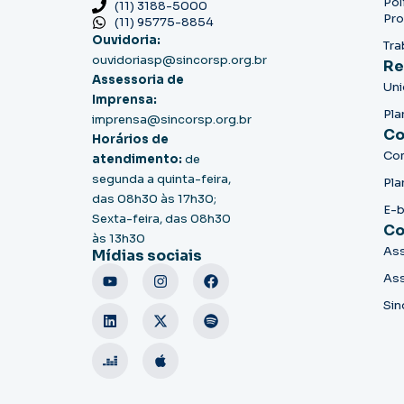
Pol
(11) 3188-5000
Pro
(11) 95775-8854
Ouvidoria:
Tra
ouvidoriasp@sincorsp.org.br
Re
Assessoria de
Un
Imprensa:
Pla
imprensa@sincorsp.org.br
Co
Horários de
Co
atendimento:
de
segunda a quinta-feira,
Pla
das 08h30 às 17h30;
E-
Sexta-feira, das 08h30
Co
às 13h30
Ass
Mídias sociais
Ass
Sin