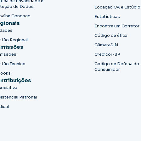
ítica de Privacidade e
teção de Dados
Locação CA e Estúdio
balhe Conosco
Estatísticas
gionais
Encontre um Corretor
idades
Código de ética
ntão Regional
CâmaraSIN
missões
missões
Credicor-SP
ntão Técnico
Código de Defesa do
Consumidor
books
ntribuições
ociativa
istencial Patronal
dical