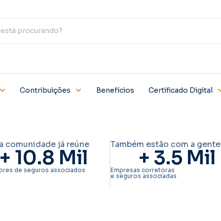
Contribuições
Benefícios
Certificado Digital
a comunidade já reúne
Também estão com a gente
+ 
10.8
 Mil
+ 
3.5
 Mil
ores de seguros associados
Empresas corretoras
e seguros associadas