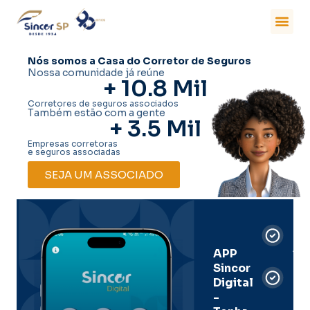
Nós somos a Casa do Corretor de Seguros
Nossa comunidade já reúne
+ 
10.8
 Mil
Corretores de seguros associados
Também estão com a gente
+ 
3.5
 Mil
Empresas corretoras
e seguros associadas
SEJA UM ASSOCIADO
Car
Dig
Ass
APP
Sincor
Pre
Digital
-
Men