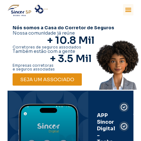
Nós somos a Casa do Corretor de Seguros
Nossa comunidade já reúne
+ 
10.8
 Mil
Corretores de seguros associados
Também estão com a gente
+ 
3.5
 Mil
Empresas corretoras
e seguros associadas
SEJA UM ASSOCIADO
Car
Dig
Ass
APP
Sincor
Pre
Digital
-
Men