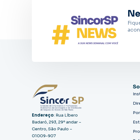
Ne
Fiqu
acon
So
Ins
Dir
Por
Endereço
: Rua Líbero
Badaró, 293, 29º andar –
Est
Centro, São Paulo –
Pro
01009-907