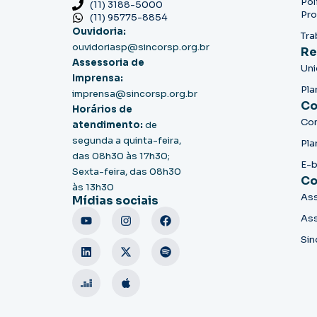
Pol
(11) 3188-5000
Pro
(11) 95775-8854
Ouvidoria:
Tra
ouvidoriasp@sincorsp.org.br
Re
Assessoria de
Un
Imprensa:
Pla
imprensa@sincorsp.org.br
Co
Horários de
Co
atendimento:
de
segunda a quinta-feira,
Pla
das 08h30 às 17h30;
E-
Sexta-feira, das 08h30
Co
às 13h30
Ass
Mídias sociais
Ass
Sin