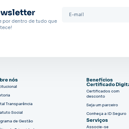
wsletter
e por dentro de tudo que
tece!
bre nós
Benefícios
Certificado Digit
titucional
Certificados com
etoria
desconto
tal Transparência
Seja um parceiro
atuto Social
Conheça a ID Seguro
Serviços
grama de Gestão
Associe-se