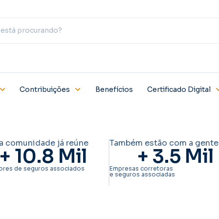
Contribuições
Benefícios
Certificado Digital
a comunidade já reúne
Também estão com a gente
+ 
10.8
 Mil
+ 
3.5
 Mil
ores de seguros associados
Empresas corretoras
e seguros associadas