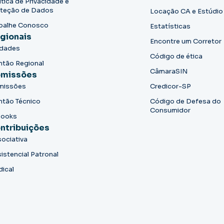
ítica de Privacidade e
teção de Dados
Locação CA e Estúdio
balhe Conosco
Estatísticas
gionais
Encontre um Corretor
idades
Código de ética
ntão Regional
CâmaraSIN
missões
missões
Credicor-SP
ntão Técnico
Código de Defesa do
Consumidor
books
ntribuições
ociativa
istencial Patronal
dical