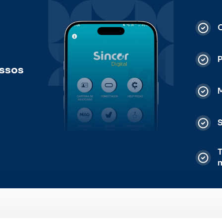
C
ossos
M
S
T