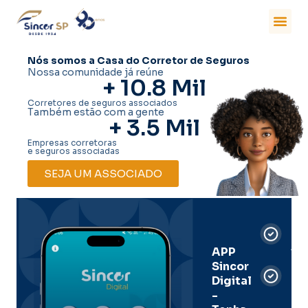
Nós somos a Casa do Corretor de Seguros
Nossa comunidade já reúne
+ 
10.8
 Mil
Corretores de seguros associados
Também estão com a gente
+ 
3.5
 Mil
Empresas corretoras
e seguros associadas
SEJA UM ASSOCIADO
Car
Dig
Ass
APP
Sincor
Pre
Digital
-
Men