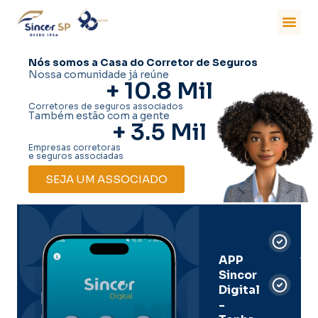
Nós somos a Casa do Corretor de Seguros
Nossa comunidade já reúne
+ 
10.8
 Mil
Corretores de seguros associados
Também estão com a gente
+ 
3.5
 Mil
Empresas corretoras
e seguros associadas
SEJA UM ASSOCIADO
Car
Dig
Ass
APP
Sincor
Pre
Digital
-
Men