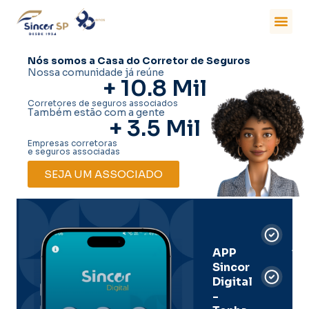
Nós somos a Casa do Corretor de Seguros
Nossa comunidade já reúne
+ 
10.8
 Mil
Corretores de seguros associados
Também estão com a gente
+ 
3.5
 Mil
Empresas corretoras
e seguros associadas
SEJA UM ASSOCIADO
Car
Dig
Ass
APP
Sincor
Pre
Digital
-
Men