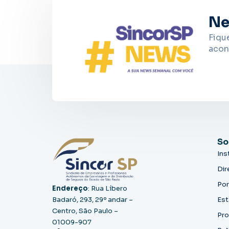
Ne
Fiqu
acon
So
Ins
Dir
Por
Endereço
: Rua Líbero
Badaró, 293, 29º andar –
Est
Centro, São Paulo –
Pro
01009-907