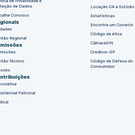
ítica de Privacidade e
teção de Dados
Locação CA e Estúdio
balhe Conosco
Estatísticas
gionais
Encontre um Corretor
idades
Código de ética
ntão Regional
CâmaraSIN
missões
missões
Credicor-SP
ntão Técnico
Código de Defesa do
Consumidor
books
ntribuições
ociativa
istencial Patronal
dical