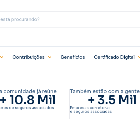
Contribuições
Benefícios
Certificado Digital
a comunidade já reúne
Também estão com a gente
+ 
10.8
 Mil
+ 
3.5
 Mil
ores de seguros associados
Empresas corretoras
e seguros associadas