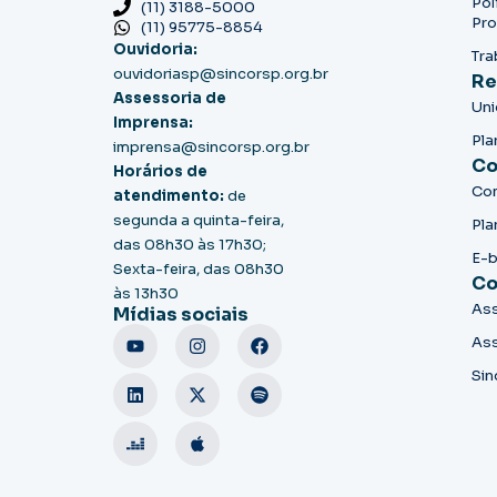
Pol
(11) 3188-5000
Pro
(11) 95775-8854
Ouvidoria:
Tra
ouvidoriasp@sincorsp.org.br
Re
Assessoria de
Un
Imprensa:
Pla
imprensa@sincorsp.org.br
Co
Horários de
Co
atendimento:
de
segunda a quinta-feira,
Pla
das 08h30 às 17h30;
E-
Sexta-feira, das 08h30
Co
às 13h30
Ass
Mídias sociais
Ass
Sin