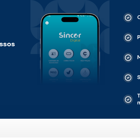
C
ossos
M
S
T