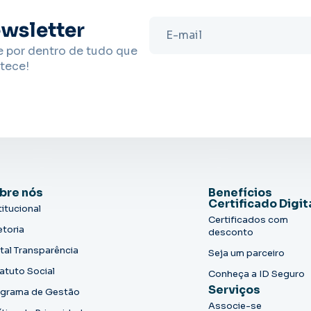
wsletter
e por dentro de tudo que
tece!
bre nós
Benefícios
Certificado Digit
titucional
Certificados com
etoria
desconto
tal Transparência
Seja um parceiro
atuto Social
Conheça a ID Seguro
Serviços
grama de Gestão
Associe-se