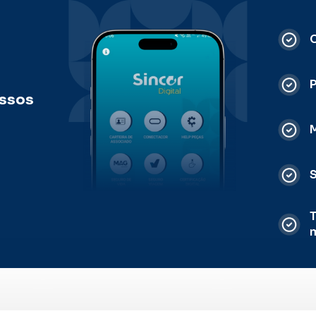
C
ossos
M
S
T