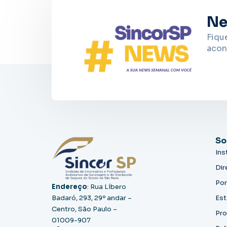
Ne
Fiqu
acon
So
Ins
Dir
Por
Endereço
: Rua Líbero
Badaró, 293, 29º andar –
Est
Centro, São Paulo –
Pro
01009-907