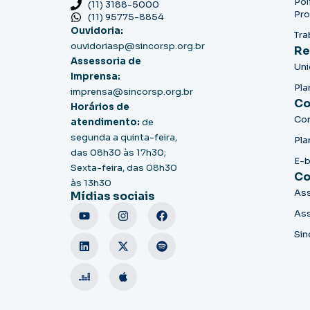
Pol
(11) 3188-5000
Pro
(11) 95775-8854
Ouvidoria:
Tra
ouvidoriasp@sincorsp.org.br
Re
Assessoria de
Un
Imprensa:
Pla
imprensa@sincorsp.org.br
Co
Horários de
Co
atendimento:
de
segunda a quinta-feira,
Pla
das 08h30 às 17h30;
E-
Sexta-feira, das 08h30
Co
às 13h30
Ass
Mídias sociais
Ass
Sin