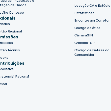
ítica de Privacidade e
teção de Dados
Locação CA e Estúdio
balhe Conosco
Estatísticas
gionais
Encontre um Corretor
idades
Código de ética
ntão Regional
CâmaraSIN
missões
missões
Credicor-SP
ntão Técnico
Código de Defesa do
Consumidor
books
ntribuições
ociativa
istencial Patronal
dical