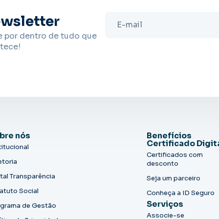
wsletter
e por dentro de tudo que
tece!
bre nós
Benefícios
Certificado Digit
titucional
Certificados com
etoria
desconto
tal Transparência
Seja um parceiro
atuto Social
Conheça a ID Seguro
Serviços
grama de Gestão
Associe-se