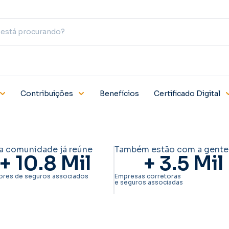
Contribuições
Benefícios
Certificado Digital
a comunidade já reúne
Também estão com a gente
+ 
10.8
 Mil
+ 
3.5
 Mil
ores de seguros associados
Empresas corretoras
e seguros associadas