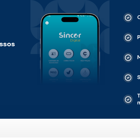
C
ossos
M
S
T