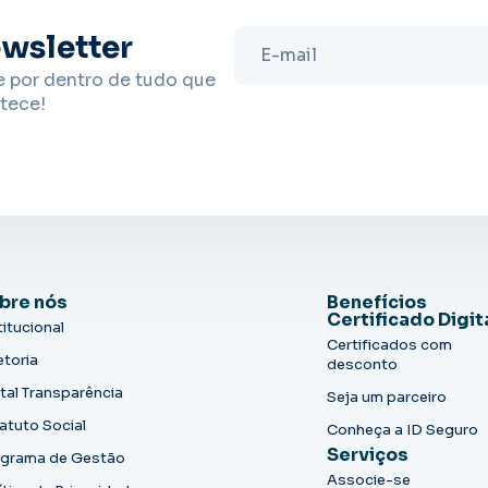
wsletter
e por dentro de tudo que
tece!
bre nós
Benefícios
Certificado Digit
titucional
Certificados com
etoria
desconto
tal Transparência
Seja um parceiro
atuto Social
Conheça a ID Seguro
Serviços
grama de Gestão
Associe-se