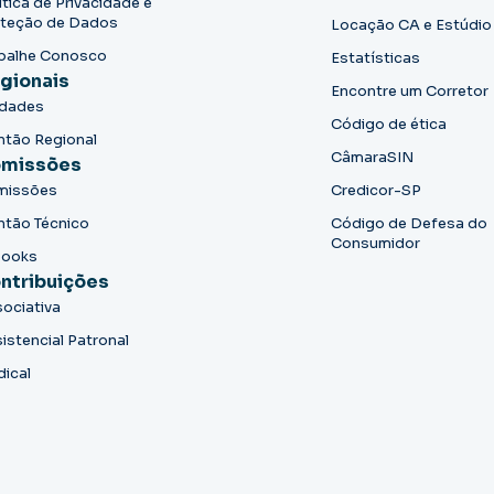
ítica de Privacidade e
teção de Dados
Locação CA e Estúdio
balhe Conosco
Estatísticas
gionais
Encontre um Corretor
idades
Código de ética
ntão Regional
CâmaraSIN
missões
missões
Credicor-SP
ntão Técnico
Código de Defesa do
Consumidor
books
ntribuições
ociativa
istencial Patronal
dical