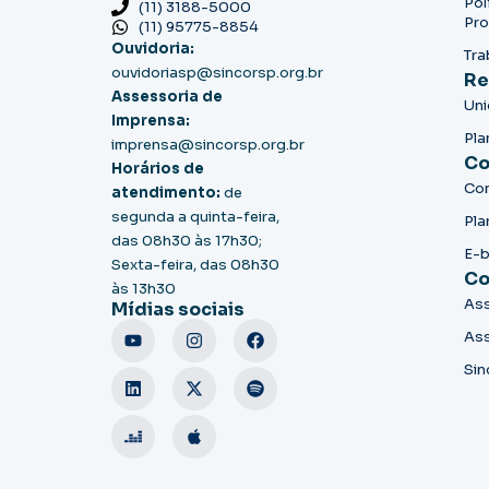
Pol
(11) 3188-5000
Pro
(11) 95775-8854
Ouvidoria:
Tra
ouvidoriasp@sincorsp.org.br
Re
Assessoria de
Un
Imprensa:
Pla
imprensa@sincorsp.org.br
Co
Horários de
Co
atendimento:
de
segunda a quinta-feira,
Pla
das 08h30 às 17h30;
E-
Sexta-feira, das 08h30
Co
às 13h30
Ass
Mídias sociais
Ass
Sin