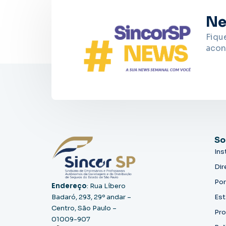
Ne
Fiqu
acon
So
Ins
Dir
Por
Endereço
: Rua Líbero
Badaró, 293, 29º andar –
Est
Centro, São Paulo –
Pro
01009-907