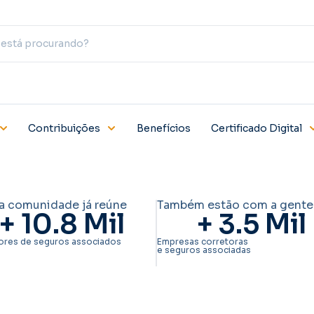
Contribuições
Benefícios
Certificado Digital
a comunidade já reúne
Também estão com a gente
+ 
10.8
 Mil
+ 
3.5
 Mil
ores de seguros associados
Empresas corretoras
e seguros associadas