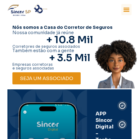
Nós somos a Casa do Corretor de Seguros
Nossa comunidade já reúne
+ 
10.8
 Mil
Corretores de seguros associados
Também estão com a gente
+ 
3.5
 Mil
Empresas corretoras
e seguros associadas
SEJA UM ASSOCIADO
Car
Dig
Ass
APP
Sincor
Pre
Digital
-
Men