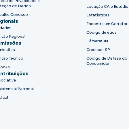
ítica de Privacidade e
teção de Dados
Locação CA e Estúdio
balhe Conosco
Estatísticas
gionais
Encontre um Corretor
idades
Código de ética
ntão Regional
CâmaraSIN
missões
missões
Credicor-SP
ntão Técnico
Código de Defesa do
Consumidor
books
ntribuições
ociativa
istencial Patronal
dical