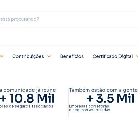
Contribuições
Benefícios
Certificado Digital
a comunidade já reúne
Também estão com a gente
+ 
10.8
 Mil
+ 
3.5
 Mil
ores de seguros associados
Empresas corretoras
e seguros associadas