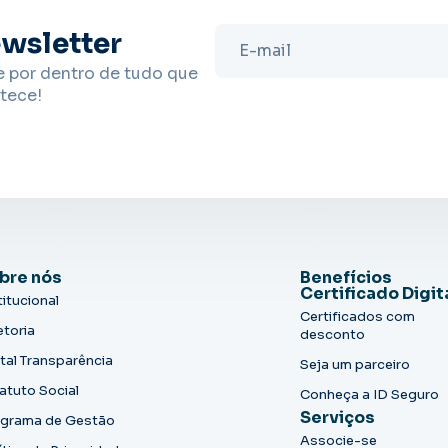
wsletter
e por dentro de tudo que
tece!
bre nós
Benefícios
Certificado Digit
titucional
Certificados com
etoria
desconto
tal Transparência
Seja um parceiro
atuto Social
Conheça a ID Seguro
Serviços
grama de Gestão
Associe-se