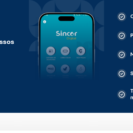
C
ossos
M
S
T