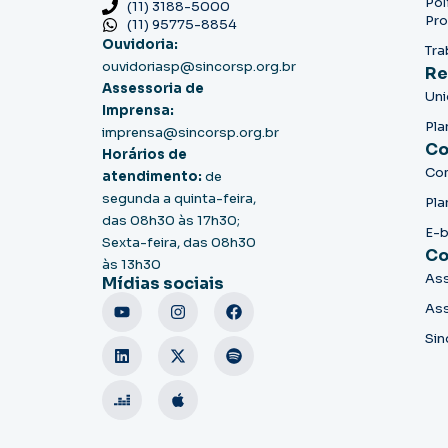
Pol
(11) 3188-5000
Pro
(11) 95775-8854
Ouvidoria:
Tra
ouvidoriasp@sincorsp.org.br
Re
Assessoria de
Un
Imprensa:
Pla
imprensa@sincorsp.org.br
Co
Horários de
Co
atendimento:
de
segunda a quinta-feira,
Pla
das 08h30 às 17h30;
E-
Sexta-feira, das 08h30
Co
às 13h30
Ass
Mídias sociais
Ass
Sin