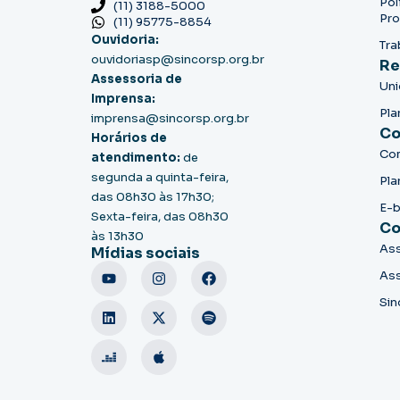
Pol
(11) 3188-5000
Pro
(11) 95775-8854
Ouvidoria:
Tra
ouvidoriasp@sincorsp.org.br
Re
Assessoria de
Un
Imprensa:
Pla
imprensa@sincorsp.org.br
Co
Horários de
Co
atendimento:
de
segunda a quinta-feira,
Pla
das 08h30 às 17h30;
E-
Sexta-feira, das 08h30
Co
às 13h30
Ass
Mídias sociais
Ass
Sin