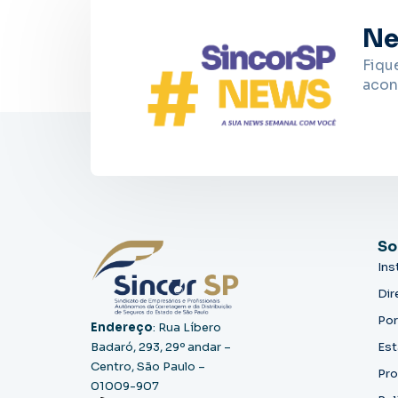
Ne
Fiqu
acon
So
Ins
Dir
Por
Endereço
: Rua Líbero
Badaró, 293, 29º andar –
Est
Centro, São Paulo –
Pro
01009-907