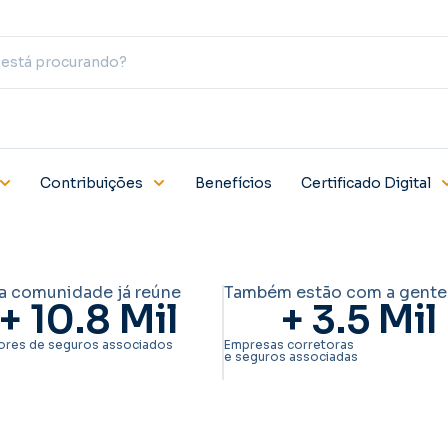
Contribuições
Benefícios
Certificado Digital
a comunidade já reúne
Também estão com a gente
+ 
10.8
 Mil
+ 
3.5
 Mil
ores de seguros associados
Empresas corretoras
e seguros associadas