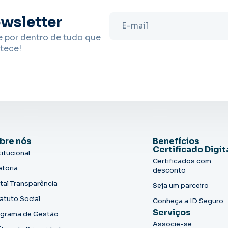
wsletter
e por dentro de tudo que
tece!
bre nós
Benefícios
Certificado Digit
titucional
Certificados com
etoria
desconto
tal Transparência
Seja um parceiro
atuto Social
Conheça a ID Seguro
Serviços
grama de Gestão
Associe-se