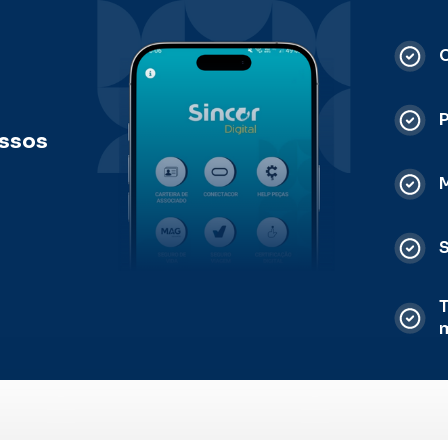
C
ossos
M
S
T