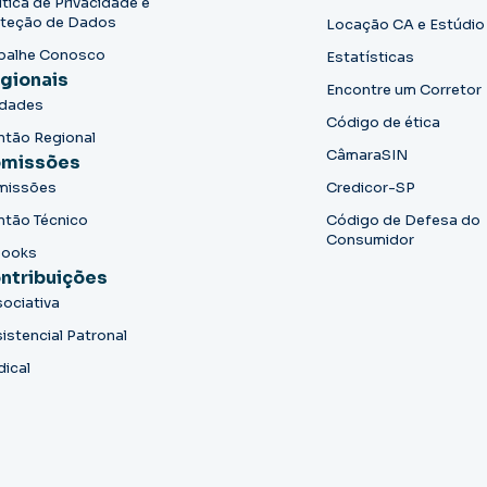
ítica de Privacidade e
teção de Dados
Locação CA e Estúdio
balhe Conosco
Estatísticas
gionais
Encontre um Corretor
idades
Código de ética
ntão Regional
CâmaraSIN
missões
missões
Credicor-SP
ntão Técnico
Código de Defesa do
Consumidor
books
ntribuições
ociativa
istencial Patronal
dical