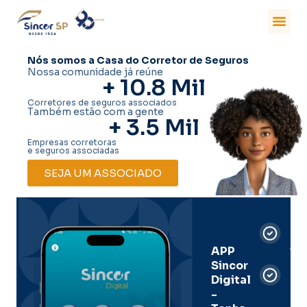
Nós somos a Casa do Corretor de Seguros
Nossa comunidade já reúne
+ 
10.8
 Mil
Corretores de seguros associados
Também estão com a gente
+ 
3.5
 Mil
Empresas corretoras
e seguros associadas
SEJA UM ASSOCIADO
Car
Dig
Ass
APP
Sincor
Pre
Digital
-
Men