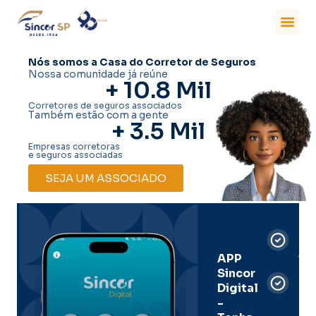
Nós somos a Casa do Corretor de Seguros
Nossa comunidade já reúne
+ 
10.8
 Mil
Corretores de seguros associados
Também estão com a gente
+ 
3.5
 Mil
Empresas corretoras
e seguros associadas
SEJA UM ASSOCIADO
Car
Dig
Ass
APP
Sincor
Pre
Digital
-
Men