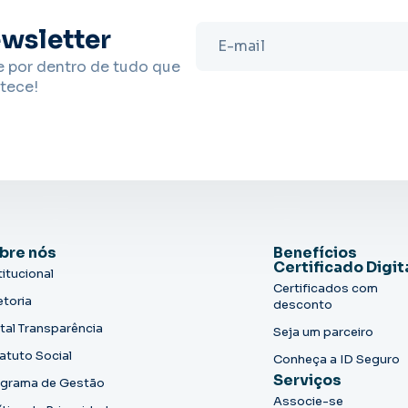
wsletter
e por dentro de tudo que
tece!
bre nós
Benefícios
Certificado Digit
titucional
Certificados com
etoria
desconto
tal Transparência
Seja um parceiro
atuto Social
Conheça a ID Seguro
Serviços
grama de Gestão
Associe-se