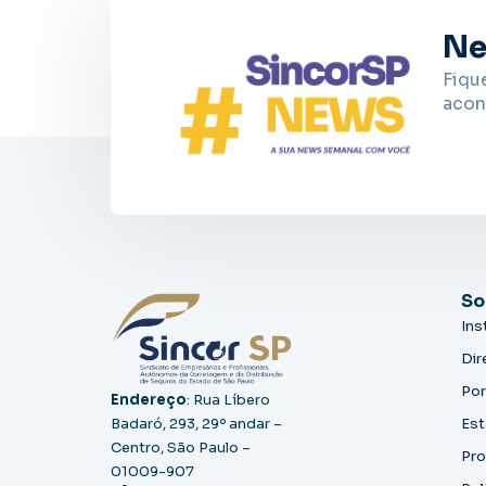
Ne
Fiqu
acon
So
Ins
Dir
Por
Endereço
: Rua Líbero
Badaró, 293, 29º andar –
Est
Centro, São Paulo –
Pro
01009-907