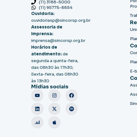
Pol
(11) 3188-5000
Pro
(11) 95775-8854
Ouvidoria:
Tra
ouvidoriasp@sincorsp.org.br
Re
Assessoria de
Un
Imprensa:
Pla
imprensa@sincorsp.org.br
Co
Horários de
Co
atendimento:
de
segunda a quinta-feira,
Pla
das 08h30 às 17h30;
E-
Sexta-feira, das 08h30
Co
às 13h30
Ass
Mídias sociais
Ass
Sin