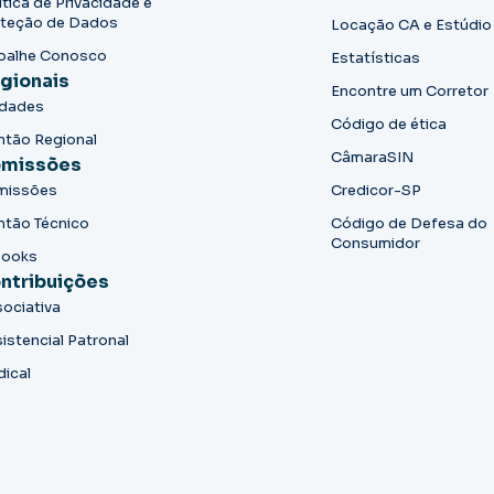
ítica de Privacidade e
teção de Dados
Locação CA e Estúdio
balhe Conosco
Estatísticas
gionais
Encontre um Corretor
idades
Código de ética
ntão Regional
CâmaraSIN
missões
missões
Credicor-SP
ntão Técnico
Código de Defesa do
Consumidor
books
ntribuições
ociativa
istencial Patronal
dical