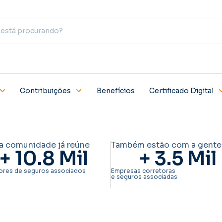
Contribuições
Benefícios
Certificado Digital
a comunidade já reúne
Também estão com a gente
+ 
10.8
 Mil
+ 
3.5
 Mil
ores de seguros associados
Empresas corretoras
e seguros associadas