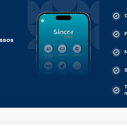
C
ossos
M
S
T