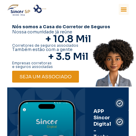
Nós somos a Casa do Corretor de Seguros
Nossa comunidade já reúne
+ 
10.8
 Mil
Corretores de seguros associados
Também estão com a gente
+ 
3.5
 Mil
Empresas corretoras
e seguros associadas
SEJA UM ASSOCIADO
Car
Dig
Ass
APP
Sincor
Pre
Digital
-
Men