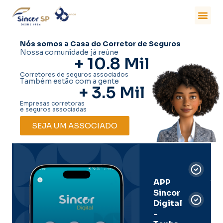
Nós somos a Casa do Corretor de Seguros
Nossa comunidade já reúne
+ 
10.8
 Mil
Corretores de seguros associados
Também estão com a gente
+ 
3.5
 Mil
Empresas corretoras
e seguros associadas
SEJA UM ASSOCIADO
Car
Dig
Ass
APP
Sincor
Pre
Digital
-
Men