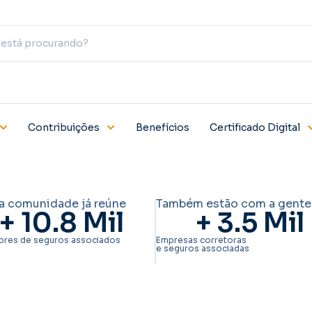
Contribuições
Benefícios
Certificado Digital
a comunidade já reúne
Também estão com a gente
+ 
10.8
 Mil
+ 
3.5
 Mil
ores de seguros associados
Empresas corretoras
e seguros associadas