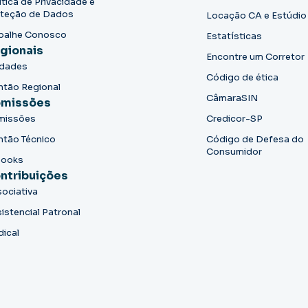
ítica de Privacidade e
teção de Dados
Locação CA e Estúdio
balhe Conosco
Estatísticas
gionais
Encontre um Corretor
idades
Código de ética
ntão Regional
CâmaraSIN
missões
missões
Credicor-SP
ntão Técnico
Código de Defesa do
Consumidor
books
ntribuições
ociativa
istencial Patronal
dical