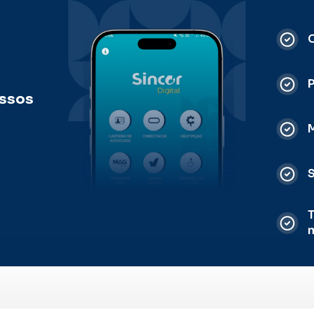
C
ossos
M
S
T