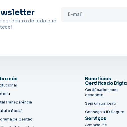
wsletter
e por dentro de tudo que
tece!
bre nós
Benefícios
Certificado Digit
titucional
Certificados com
etoria
desconto
tal Transparência
Seja um parceiro
atuto Social
Conheça a ID Seguro
Serviços
grama de Gestão
Associe-se