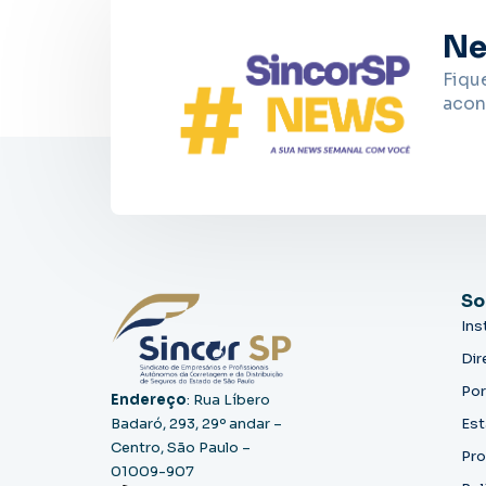
Ne
Fiqu
acon
So
Ins
Dir
Por
Endereço
: Rua Líbero
Badaró, 293, 29º andar –
Est
Centro, São Paulo –
Pro
01009-907