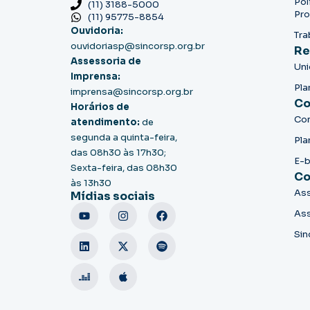
Pol
(11) 3188-5000
Pro
(11) 95775-8854
Ouvidoria:
Tra
ouvidoriasp@sincorsp.org.br
Re
Assessoria de
Un
Imprensa:
Pla
imprensa@sincorsp.org.br
Co
Horários de
Co
atendimento:
de
segunda a quinta-feira,
Pla
das 08h30 às 17h30;
E-
Sexta-feira, das 08h30
Co
às 13h30
Ass
Mídias sociais
Ass
Sin