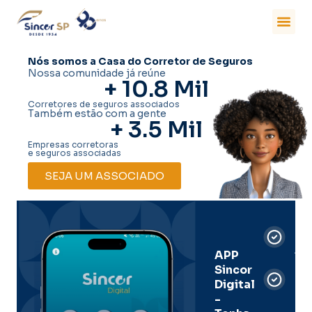
Nós somos a Casa do Corretor de Seguros
Nossa comunidade já reúne
+ 
10.8
 Mil
Corretores de seguros associados
Também estão com a gente
+ 
3.5
 Mil
Empresas corretoras
e seguros associadas
SEJA UM ASSOCIADO
Car
Dig
Ass
APP
Sincor
Pre
Digital
-
Men