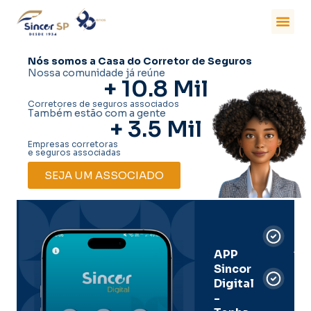
Nós somos a Casa do Corretor de Seguros
Nossa comunidade já reúne
+ 
10.8
 Mil
Corretores de seguros associados
Também estão com a gente
+ 
3.5
 Mil
Empresas corretoras
e seguros associadas
SEJA UM ASSOCIADO
Car
Dig
Ass
APP
Sincor
Pre
Digital
-
Men