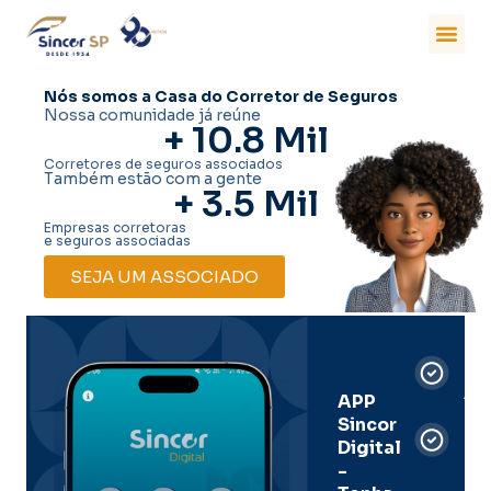
Nós somos a Casa do Corretor de Seguros
Nossa comunidade já reúne
+ 
10.8
 Mil
Corretores de seguros associados
Também estão com a gente
+ 
3.5
 Mil
Empresas corretoras
e seguros associadas
SEJA UM ASSOCIADO
Car
Dig
Ass
APP
Sincor
Pre
Digital
-
Men