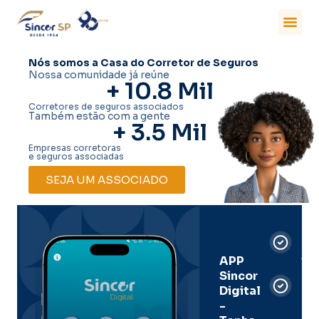
Nós somos a Casa do Corretor de Seguros
Nossa comunidade já reúne
+ 
10.8
 Mil
Corretores de seguros associados
Também estão com a gente
+ 
3.5
 Mil
Empresas corretoras
e seguros associadas
SEJA UM ASSOCIADO
Car
Dig
Ass
APP
Sincor
Pre
Digital
-
Men