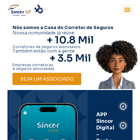
Nós somos a Casa do Corretor de Seguros
Nossa comunidade já reúne
+ 
10.8
 Mil
Corretores de seguros associados
Também estão com a gente
+ 
3.5
 Mil
Empresas corretoras
e seguros associadas
SEJA UM ASSOCIADO
Car
Dig
Ass
APP
Sincor
Pre
Digital
-
Men