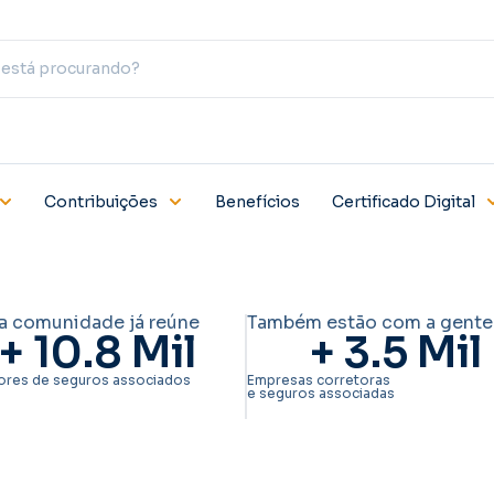
Contribuições
Benefícios
Certificado Digital
a comunidade já reúne
Também estão com a gente
+ 
10.8
 Mil
+ 
3.5
 Mil
ores de seguros associados
Empresas corretoras
e seguros associadas