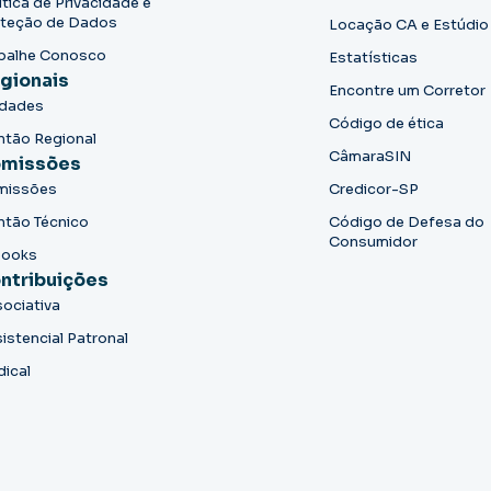
ítica de Privacidade e
teção de Dados
Locação CA e Estúdio
balhe Conosco
Estatísticas
gionais
Encontre um Corretor
idades
Código de ética
ntão Regional
CâmaraSIN
missões
missões
Credicor-SP
ntão Técnico
Código de Defesa do
Consumidor
books
ntribuições
ociativa
istencial Patronal
dical