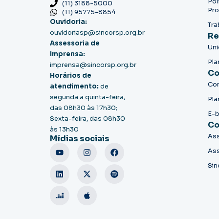
Pol
(11) 3188-5000
Pro
(11) 95775-8854
Ouvidoria:
Tra
ouvidoriasp@sincorsp.org.br
Re
Assessoria de
Un
Imprensa:
Pla
imprensa@sincorsp.org.br
Co
Horários de
Co
atendimento:
de
segunda a quinta-feira,
Pla
das 08h30 às 17h30;
E-
Sexta-feira, das 08h30
Co
às 13h30
Ass
Mídias sociais
Ass
Sin