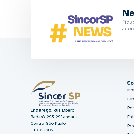
Ne
Fiqu
acon
So
Ins
Dir
Por
Endereço
: Rua Líbero
Badaró, 293, 29º andar –
Est
Centro, São Paulo –
Pro
01009-907