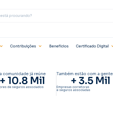
Contribuições
Benefícios
Certificado Digital
a comunidade já reúne
Também estão com a gente
+ 
10.8
 Mil
+ 
3.5
 Mil
ores de seguros associados
Empresas corretoras
e seguros associadas