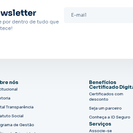
wsletter
e por dentro de tudo que
tece!
bre nós
Benefícios
Certificado Digit
titucional
Certificados com
etoria
desconto
tal Transparência
Seja um parceiro
atuto Social
Conheça a ID Seguro
Serviços
grama de Gestão
Associe-se