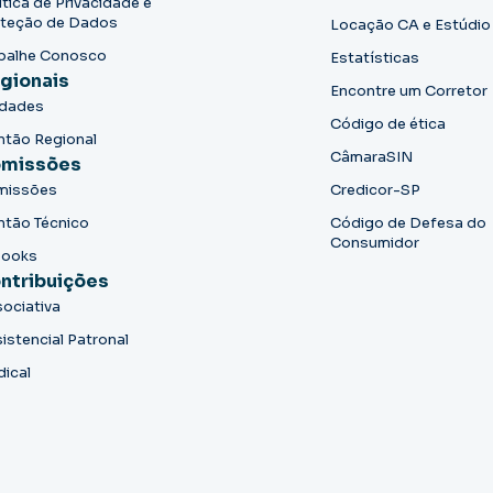
ítica de Privacidade e
teção de Dados
Locação CA e Estúdio
balhe Conosco
Estatísticas
gionais
Encontre um Corretor
idades
Código de ética
ntão Regional
CâmaraSIN
missões
missões
Credicor-SP
ntão Técnico
Código de Defesa do
Consumidor
books
ntribuições
ociativa
istencial Patronal
dical