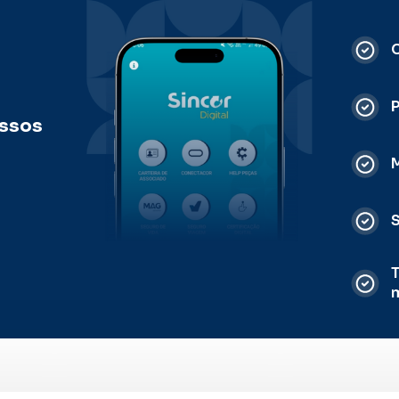
C
ossos
M
S
T