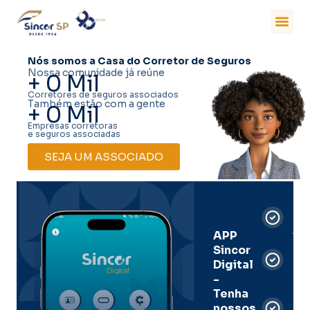
Nós somos a Casa do Corretor de Seguros
Nossa comunidade já reúne
+
0
Mil
Corretores de seguros associados
Também estão com a gente
+
0
Mil
Empresas corretoras
e seguros associadas
SEJA UM ASSOCIADO
Car
Dig
Ass
APP
Sincor
Pre
Digital
-
Men
Tenha
e
nossos