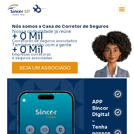
Nós somos a Casa do Corretor de Seguros
Nossa comunidade já reúne
+
0
Mil
Corretores de seguros associados
Também estão com a gente
+
0
Mil
Empresas corretoras
e seguros associadas
SEJA UM ASSOCIADO
Car
Dig
Ass
APP
Sincor
Pre
Digital
-
Men
Tenha
e
nossos