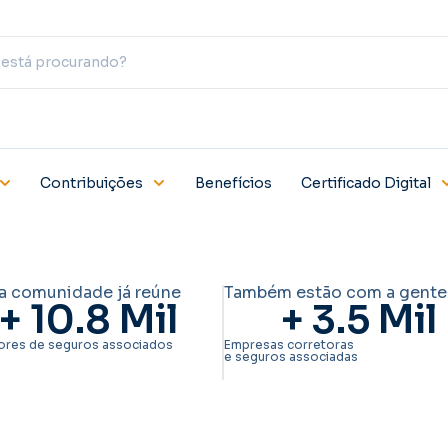
Contribuições
Benefícios
Certificado Digital
a comunidade já reúne
Também estão com a gente
+ 
10.8
 Mil
+ 
3.5
 Mil
ores de seguros associados
Empresas corretoras
e seguros associadas