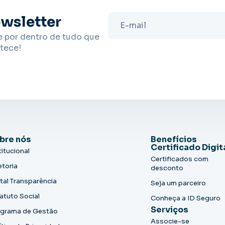
wsletter
e por dentro de tudo que
tece!
bre nós
Benefícios
Certificado Digit
titucional
Certificados com
etoria
desconto
tal Transparência
Seja um parceiro
atuto Social
Conheça a ID Seguro
Serviços
grama de Gestão
Associe-se