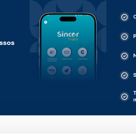
C
ossos
M
S
T