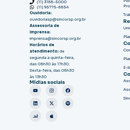
Pol
(11) 3188-5000
Pro
(11) 95775-8854
Ouvidoria:
Tra
ouvidoriasp@sincorsp.org.br
Re
Assessoria de
Un
Imprensa:
Pla
imprensa@sincorsp.org.br
Co
Horários de
Co
atendimento:
de
segunda a quinta-feira,
Pla
das 08h30 às 17h30;
E-
Sexta-feira, das 08h30
Co
às 13h30
Ass
Mídias sociais
Ass
Sin