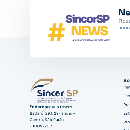
Ne
Fiqu
acon
So
Ins
Dir
Por
Endereço
: Rua Líbero
Badaró, 293, 29º andar –
Est
Centro, São Paulo –
Pro
01009-907