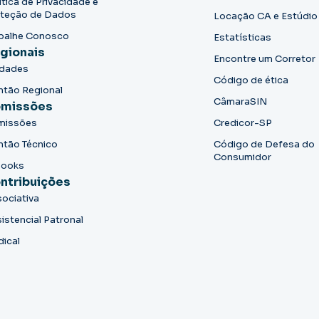
ítica de Privacidade e
teção de Dados
Locação CA e Estúdio
balhe Conosco
Estatísticas
gionais
Encontre um Corretor
idades
Código de ética
ntão Regional
CâmaraSIN
missões
missões
Credicor-SP
ntão Técnico
Código de Defesa do
Consumidor
books
ntribuições
ociativa
istencial Patronal
dical