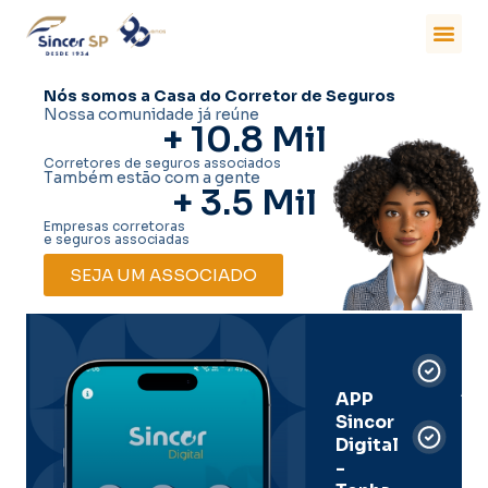
Nós somos a Casa do Corretor de Seguros
Nossa comunidade já reúne
+ 
10.8
 Mil
Corretores de seguros associados
Também estão com a gente
+ 
3.5
 Mil
Empresas corretoras
e seguros associadas
SEJA UM ASSOCIADO
Car
Dig
Ass
APP
Sincor
Pre
Digital
-
Men