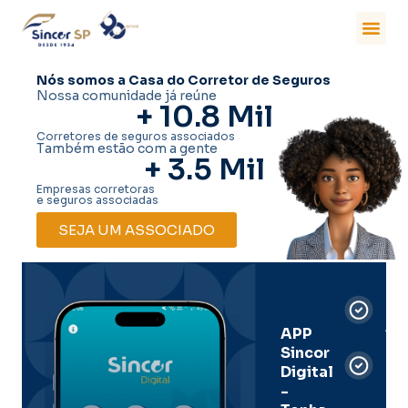
Nós somos a Casa do Corretor de Seguros
Nossa comunidade já reúne
+ 
10.8
 Mil
Corretores de seguros associados
Também estão com a gente
+ 
3.5
 Mil
Empresas corretoras
e seguros associadas
SEJA UM ASSOCIADO
Car
Dig
Ass
APP
Sincor
Pre
Digital
-
Men