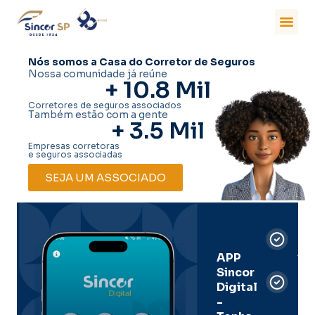
Nós somos a Casa do Corretor de Seguros
Nossa comunidade já reúne
+ 
10.8
 Mil
Corretores de seguros associados
Também estão com a gente
+ 
3.5
 Mil
Empresas corretoras
e seguros associadas
SEJA UM ASSOCIADO
Car
Dig
Ass
APP
Sincor
Pre
Digital
-
Men