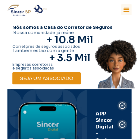
Nós somos a Casa do Corretor de Seguros
Nossa comunidade já reúne
+ 
10.8
 Mil
Corretores de seguros associados
Também estão com a gente
+ 
3.5
 Mil
Empresas corretoras
e seguros associadas
SEJA UM ASSOCIADO
Car
Dig
Ass
APP
Sincor
Pre
Digital
-
Men