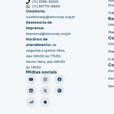
Pol
(11) 3188-5000
Pro
(11) 95775-8854
Ouvidoria:
Tra
ouvidoriasp@sincorsp.org.br
Re
Assessoria de
Un
Imprensa:
Pla
imprensa@sincorsp.org.br
Co
Horários de
Co
atendimento:
de
segunda a quinta-feira,
Pla
das 08h30 às 17h30;
E-
Sexta-feira, das 08h30
Co
às 13h30
Ass
Mídias sociais
Ass
Sin