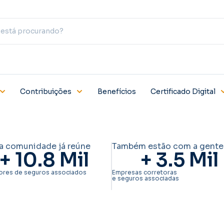
Contribuições
Benefícios
Certificado Digital
a comunidade já reúne
Também estão com a gente
+ 
10.8
 Mil
+ 
3.5
 Mil
ores de seguros associados
Empresas corretoras
e seguros associadas