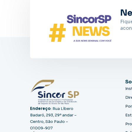
Ne
Fiqu
acon
So
Ins
Dir
Por
Endereço
: Rua Líbero
Badaró, 293, 29º andar –
Est
Centro, São Paulo –
Pro
01009-907