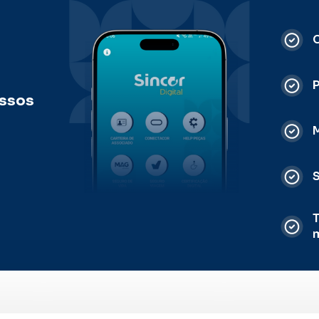
C
ossos
M
S
T