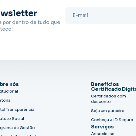
wsletter
e por dentro de tudo que
tece!
bre nós
Benefícios
Certificado Digit
titucional
Certificados com
etoria
desconto
tal Transparência
Seja um parceiro
atuto Social
Conheça a ID Seguro
Serviços
grama de Gestão
Associe-se