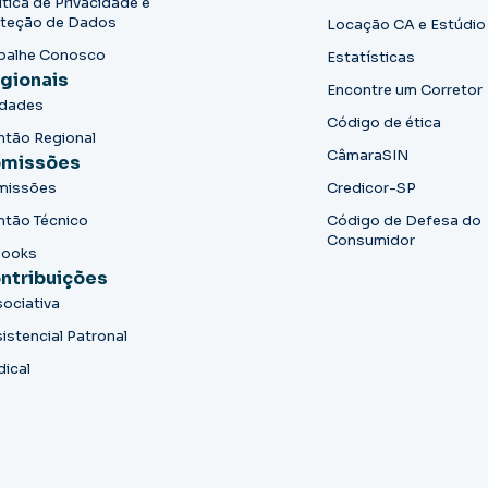
ítica de Privacidade e
teção de Dados
Locação CA e Estúdio
balhe Conosco
Estatísticas
gionais
Encontre um Corretor
idades
Código de ética
ntão Regional
CâmaraSIN
missões
missões
Credicor-SP
ntão Técnico
Código de Defesa do
Consumidor
books
ntribuições
ociativa
istencial Patronal
dical