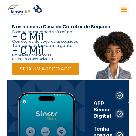
Nós somos a Casa do Corretor de Seguros
Nossa comunidade já reúne
+
0
Mil
Corretores de seguros associados
Também estão com a gente
+
0
Mil
Empresas corretoras
e seguros associadas
SEJA UM ASSOCIADO
Car
Dig
Ass
APP
Sincor
Pre
Digital
-
Men
Tenha
e
nossos