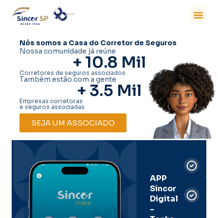
Nós somos a Casa do Corretor de Seguros
Nossa comunidade já reúne
+ 
10.8
 Mil
Corretores de seguros associados
Também estão com a gente
+ 
3.5
 Mil
Empresas corretoras
e seguros associadas
SEJA UM ASSOCIADO
Car
Dig
Ass
APP
Sincor
Pre
Digital
-
Men