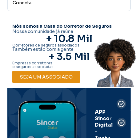
Freitas, ...
Nós somos a Casa do Corretor de Seguros
Nossa comunidade já reúne
+ 
10.8
 Mil
Corretores de seguros associados
Também estão com a gente
+ 
3.5
 Mil
Empresas corretoras
e seguros associadas
SEJA UM ASSOCIADO
Car
Dig
Ass
APP
Sincor
Pre
Digital
-
Men
Tenha