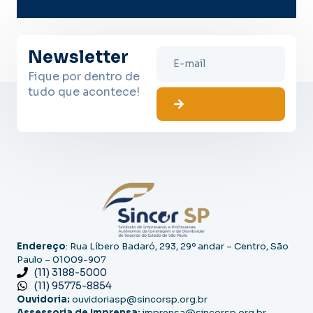
Newsletter
Fique por dentro de
tudo que acontece!
Endereço
: Rua Líbero Badaró, 293, 29º andar – Centro, São
Paulo – 01009-907
(11) 3188-5000
(11) 95775-8854
Ouvidoria:
ouvidoriasp@sincorsp.org.br
Assessoria de Imprensa:
imprensa@sincorsp.org.br