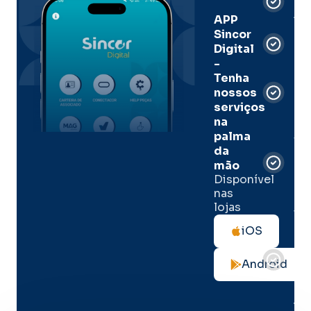
Dig
Ass
APP
Sincor
Pre
Digital
-
Men
Tenha
e
nossos
pal
serviços
onl
na
palma
Sua
da
apó
de
mão
seg
Disponível
de 
nas
lojas
Tod
as
iOS
not
de
Android
seg
no
me
lug