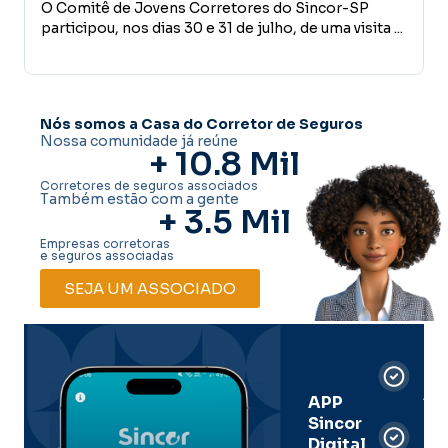
ar e conhece estrutura do Grupo
tê de Jovens Corretores do Sincor-SP
desenvo
Empreender, 
pou, nos dias 30 e 31 de julho, de uma visita ...
conceder cr
glass
decisões qu
Nós somos a Casa do Corretor de Seguros
Nossa comunidade já reúne
+ 
10.8
 Mil
Corretores de seguros associados
Também estão com a gente
+ 
3.5
 Mil
Empresas corretoras
e seguros associadas
SEJA UM ASSOCIADO
Car
Dig
Ass
APP
Sincor
Pre
Digital