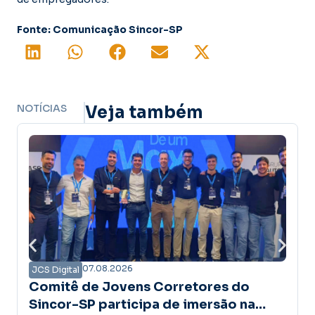
Fonte: Comunicação Sincor-SP
NOTÍCIAS
Veja também
07.08.2026
0
ital
JCS Digital
tê de Jovens Corretores do
Campanh
r-SP participa de imersão na
confiança