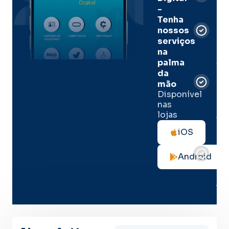
-
Men
Tenha
e
nossos
pal
serviços
onl
na
palma
Sua
da
apó
de
mão
seg
Disponível
de 
nas
lojas
Tod
as
iOS
not
de
Android
seg
no
me
lug