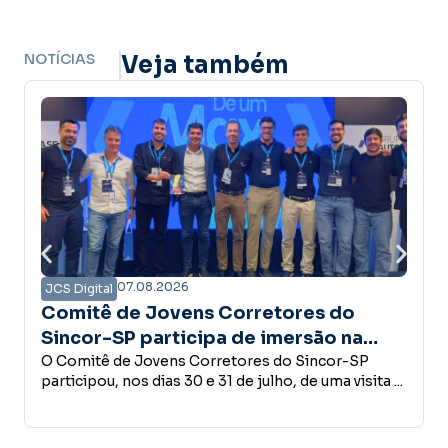
NOTÍCIAS
Veja também
6
07.08.2026
JCS Digital
ens Corretores do
Campanha Amanhã 
icipa de imersão na
confiança é a base
ece estrutura do Grupo
 Corretores do Sincor-SP
desenvolvimento 
Empreender, investir, con
30 e 31 de julho, de uma visita ...
conceder crédito ou abri
decisões que fazem parte