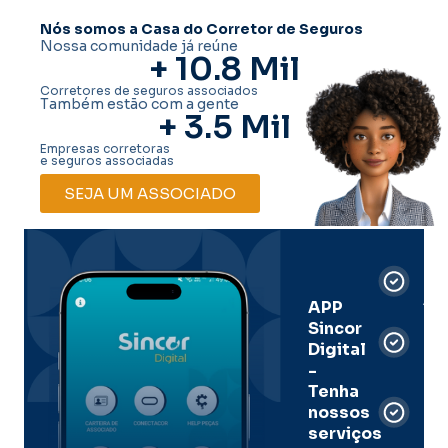
Nós somos a Casa do Corretor de Seguros
Nossa comunidade já reúne
+ 
10.8
 Mil
Corretores de seguros associados
Também estão com a gente
+ 
3.5
 Mil
Empresas corretoras
e seguros associadas
SEJA UM ASSOCIADO
Car
Dig
Ass
APP
Sincor
Pre
Digital
-
Men
Tenha
e
nossos
pal
serviços
onl