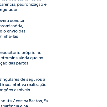
parência, padronização e
segurador.
everá constar
promissória,
elo envio das
minhá-las
epositório próprio no
determina ainda que os
ção das partes
singulares de seguros a
 sua efetiva realização.
anções cabíveis.
duta, Jessica Bastos, “a
sparência e na