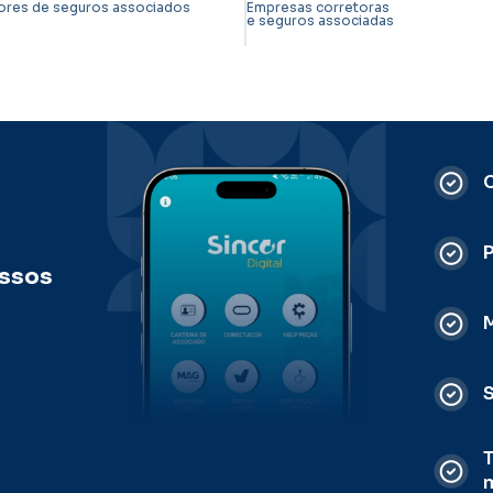
ores de seguros associados
Empresas corretoras
e seguros associadas
C
ossos
M
S
T