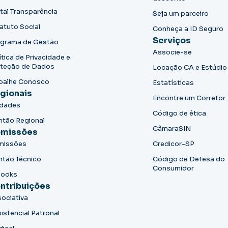
tal Transparência
Seja um parceiro
atuto Social
Conheça a ID Seguro
Serviços
grama de Gestão
Associe-se
ítica de Privacidade e
teção de Dados
Locação CA e Estúdio
balhe Conosco
Estatísticas
gionais
Encontre um Corretor
idades
Código de ética
ntão Regional
CâmaraSIN
missões
missões
Credicor-SP
ntão Técnico
Código de Defesa do
Consumidor
books
ntribuições
ociativa
istencial Patronal