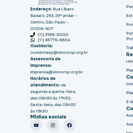
Por
Endereço
: Rua Líbero
Badaró, 293, 29º andar –
Est
Centro, São Paulo –
Pro
01009-907
Pol
(11) 3188-5000
Pro
(11) 95775-8854
Ouvidoria:
Tra
ouvidoriasp@sincorsp.org.br
Re
Assessoria de
Un
Imprensa:
Pla
imprensa@sincorsp.org.br
Co
Horários de
Co
atendimento:
de
segunda a quinta-feira,
Pla
das 08h30 às 17h30;
E-
Sexta-feira, das 08h30
Co
às 13h30
Ass
Mídias sociais
Ass