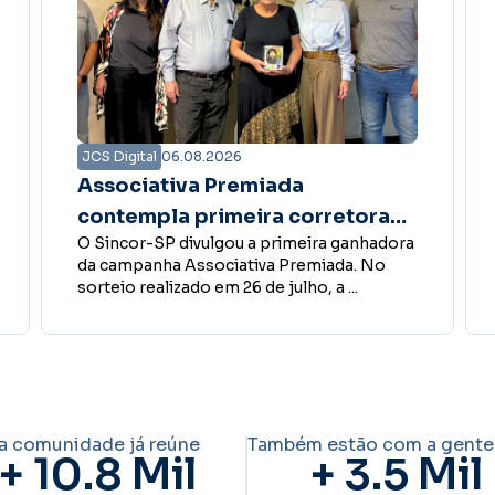
JCS Digital
06.08.2026
Bate-papo Online aborda
gestão, processos e delegação
No dia 6 de agosto, o Sincor-SP realizou
nas corretoras de seguros
mais uma edição do Bate-papo Online. O
encontro teve como ...
a comunidade já reúne
Também estão com a gente
+ 
10.8
 Mil
+ 
3.5
 Mil