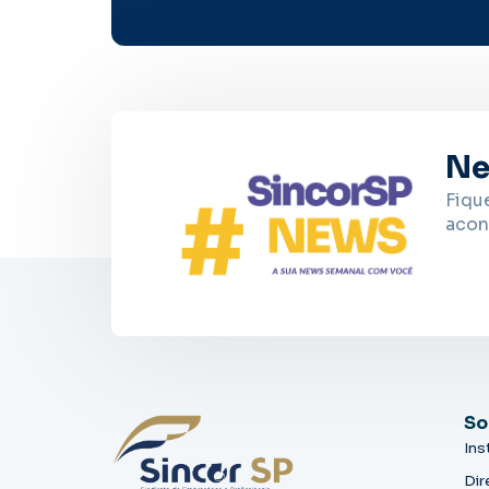
Ne
Fiqu
acon
So
Ins
Dir