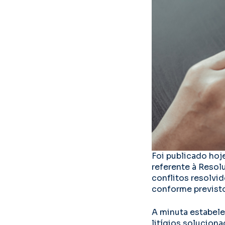
Foi publicado hoje
referente à Resol
conflitos resolvi
conforme previsto
A minuta estabelec
litígios solucio