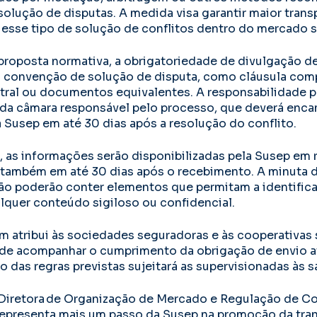
solução de disputas. A medida visa garantir maior trans
e esse tipo de solução de conflitos dentro do mercado 
roposta normativa, a obrigatoriedade de divulgação d
 convenção de solução de disputa, como cláusula com
ral ou documentos equivalentes. A responsabilidade p
da câmara responsável pelo processo, que deverá enca
 Susep em até 30 dias após a resolução do conflito.
 as informações serão disponibilizadas pela Susep em r
, também em até 30 dias após o recebimento. A minuta 
o poderão conter elementos que permitam a identifica
lquer conteúdo sigiloso ou confidencial.
 atribui às sociedades seguradoras e às cooperativas 
de acompanhar o cumprimento da obrigação de envio até
das regras previstas sujeitará as supervisionadas às s
iretora de Organização de Mercado e Regulação de Con
representa mais um passo da Susep na promoção da tran