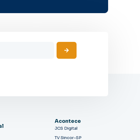
Acontece
al
JCS Digital
TV Sincor-SP