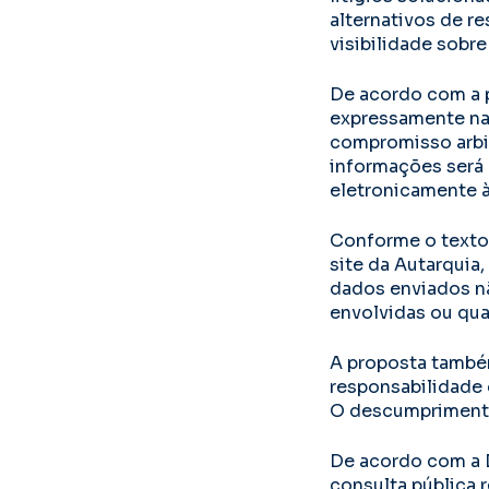
alternativos de re
visibilidade sobr
De acordo com a p
expressamente na
compromisso arbit
informações será 
eletronicamente à
Conforme o texto,
site da Autarquia
dados enviados nã
envolvidas ou qua
A proposta também
responsabilidade 
O descumprimento 
De acordo com a D
consulta pública 