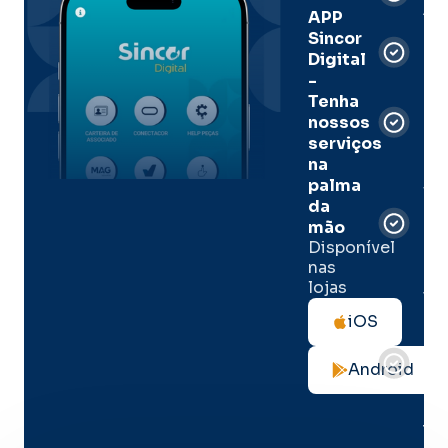
Ass
APP
Sincor
Pre
Digital
-
Men
Tenha
e
nossos
pal
serviços
onl
na
palma
Sua
da
apó
de
mão
seg
Disponível
de 
nas
lojas
Tod
as
iOS
not
de
Android
seg
no
me
lug