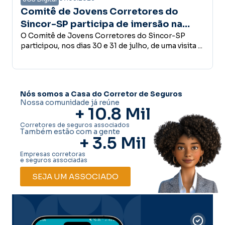
 Corretores do
Campanha Amanhã Se
pa de imersão na
confiança é a base do
 estrutura do Grupo
rretores do Sincor-SP
desenvolvimento ec
Empreender, investir, contrat
31 de julho, de uma visita ...
conceder crédito ou abrir u
decisões que fazem parte do 
Nós somos a Casa do Corretor de Seguros
Nossa comunidade já reúne
+ 
10.8
 Mil
Corretores de seguros associados
Também estão com a gente
+ 
3.5
 Mil
Empresas corretoras
e seguros associadas
SEJA UM ASSOCIADO
Car
Dig