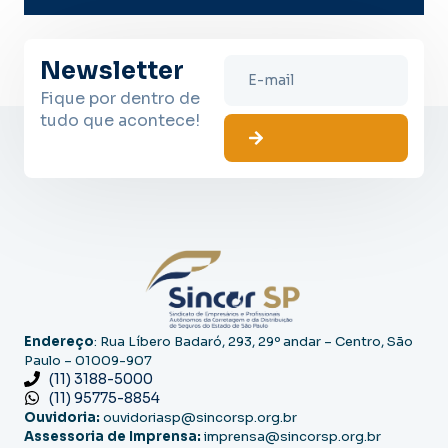
Newsletter
Fique por dentro de
tudo que acontece!
Endereço
: Rua Líbero Badaró, 293, 29º andar – Centro, São
Paulo – 01009-907
(11) 3188-5000
(11) 95775-8854
Ouvidoria:
ouvidoriasp@sincorsp.org.br
Assessoria de Imprensa:
imprensa@sincorsp.org.br