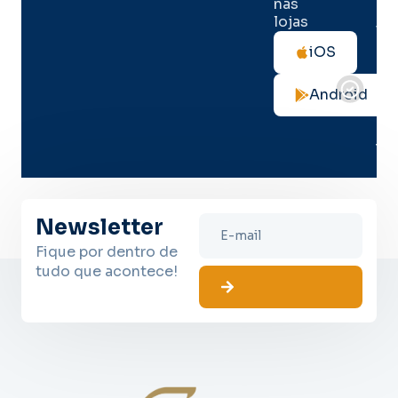
nas
lojas
Tod
as
iOS
not
de
Android
seg
no
me
lug
Newsletter
Fique por dentro de
tudo que acontece!