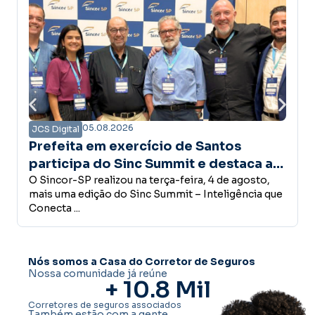
05.08.2026
05.08
JCS Digital
 em exercício de Santos
Presidente 
a do Sinc Summit e destaca a
com governad
ncia do seguro
 realizou na terça-feira, 4 de agosto,
para fortale
O presidente do 
dição do Sinc Summit – Inteligência que
governador do Es
mercado de
Freitas, ...
Nós somos a Casa do Corretor de Seguros
Nossa comunidade já reúne
+ 
10.8
 Mil
Corretores de seguros associados
Também estão com a gente