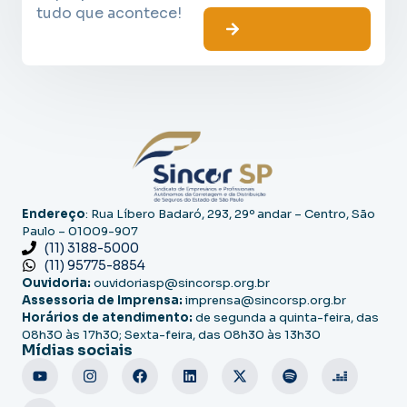
tudo que acontece!
Endereço
: Rua Líbero Badaró, 293, 29º andar – Centro, São
Paulo – 01009-907
(11) 3188-5000
(11) 95775-8854
Ouvidoria:
ouvidoriasp@sincorsp.org.br
Assessoria de Imprensa:
imprensa@sincorsp.org.br
Horários de atendimento:
de segunda a quinta-feira, das
08h30 às 17h30; Sexta-feira, das 08h30 às 13h30
Mídias sociais