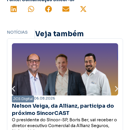
NOTÍCIAS
Veja também
06.08.2026
0
ital
JCS Digital
n Veiga, da Allianz, participa do
Associat
imo SincorCAST
primeira
idente do Sincor-SP, Boris Ber, vai receber o
prêmio d
O Sincor-SP
r executivo Comercial da Allianz Seguros,
campanha As