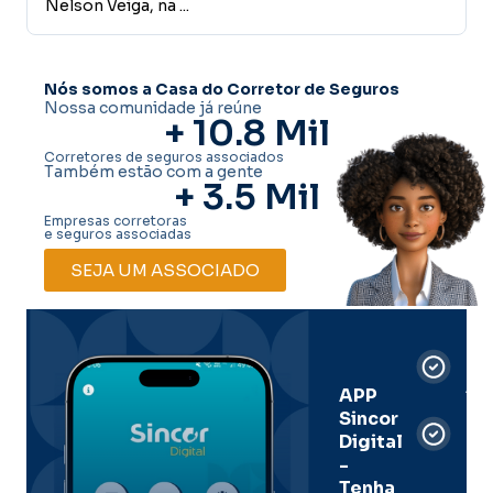
Veiga, na ...
realizado em 
Nós somos a Casa do Corretor de Seguros
Nossa comunidade já reúne
+ 
10.8
 Mil
Corretores de seguros associados
Também estão com a gente
+ 
3.5
 Mil
Empresas corretoras
e seguros associadas
SEJA UM ASSOCIADO
Car
Dig
Ass
APP
Sincor
Pre
Digital
-
Men
Tenha