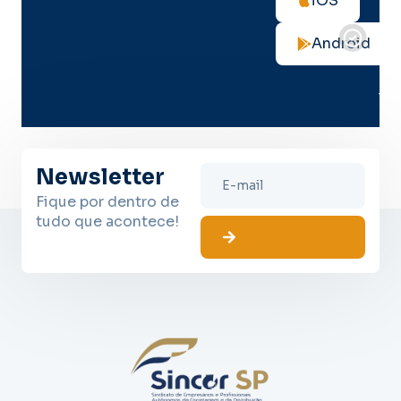
iOS
not
de
Android
seg
no
me
lug
Newsletter
Fique por dentro de
tudo que acontece!