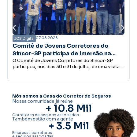
07.08.2026
JCS Digital
 Corretores do
Campanha Amanhã Se
pa de imersão na
confiança é a base do
 estrutura do Grupo
rretores do Sincor-SP
desenvolvimento ec
Empreender, investir, contrat
31 de julho, de uma visita ...
conceder crédito ou abrir u
decisões que fazem parte do 
Nós somos a Casa do Corretor de Seguros
Nossa comunidade já reúne
+ 
10.8
 Mil
Corretores de seguros associados
Também estão com a gente
+ 
3.5
 Mil
Empresas corretoras
e seguros associadas