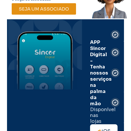
SEJA UM ASSOCIADO
Car
Dig
Ass
APP
Sincor
Pre
Digital
-
Men
Tenha
e
nossos
pal
serviços
onl
na
palma
Sua
da
apó
de
mão
seg
Disponível
de 
nas
lojas
Tod
as