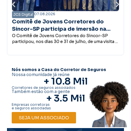
8.2026
07.08.2026
JCS Digital
Jovens Corretores do
Campanha Aman
articipa de imersão na
confiança é a b
onhece estrutura do Grupo
vens Corretores do Sincor-SP
desenvolvimen
Empreender, investir,
ias 30 e 31 de julho, de uma visita ...
conceder crédito ou
decisões que fazem p
Nós somos a Casa do Corretor de Seguros
Nossa comunidade já reúne
+ 
10.8
 Mil
Corretores de seguros associados
Também estão com a gente
+ 
3.5
 Mil
Empresas corretoras
e seguros associadas
SEJA UM ASSOCIADO