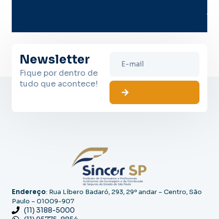
me
lug
Newsletter
Fique por dentro de
tudo que acontece!
Endereço
: Rua Líbero Badaró, 293, 29º andar – Centro, São
Paulo – 01009-907
(11) 3188-5000