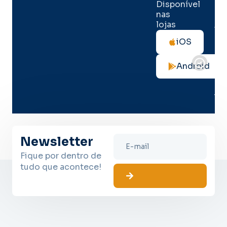
seg
Disponível
de 
nas
lojas
Tod
as
iOS
not
de
Android
seg
no
me
lug
Newsletter
Fique por dentro de
tudo que acontece!