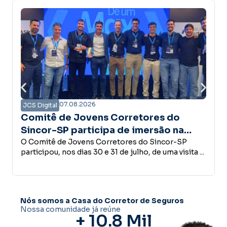
07.08.2026
JCS Digital
 Corretores do
Campanha Amanhã Se
pa de imersão na
confiança é a base do
 estrutura do Grupo
rretores do Sincor-SP
desenvolvimento ec
Empreender, investir, contrat
31 de julho, de uma visita ...
conceder crédito ou abrir u
decisões que fazem parte do 
Nós somos a Casa do Corretor de Seguros
Nossa comunidade já reúne
+ 
10.8
 Mil