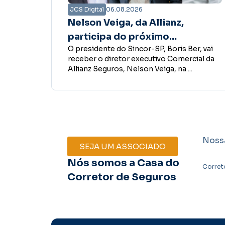
JCS Digital
06.08.2026
Associativa Premiada
contempla primeira corretora
Ber, vai
O Sincor-SP divulgou a primeira ganhador
de seguros com prêmio de R$ 5
rcial da
da campanha Associativa Premiada. No
mil
..
sorteio realizado em 26 de julho, a ...
Noss
SEJA UM ASSOCIADO
Nós somos a Casa do
Corret
Corretor de Seguros