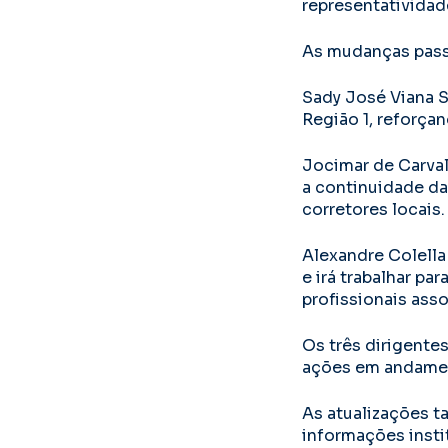
representatividade
As mudanças passa
Sady José Viana 
Região 1, reforçan
Jocimar de Carval
a continuidade da
corretores locais.
Alexandre Colella
e irá trabalhar pa
profissionais ass
Os três dirigente
ações em andamen
As atualizações t
informações insti