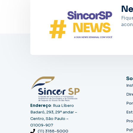
Ne
Fiqu
acon
So
Ins
Dir
Por
Endereço
: Rua Líbero
Badaró, 293, 29º andar –
Est
Centro, São Paulo –
Pro
01009-907
Pol
(11) 3188-5000