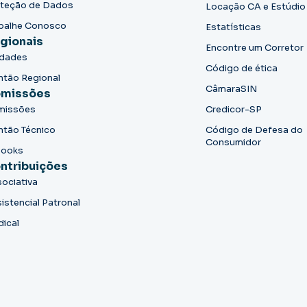
teção de Dados
Locação CA e Estúdio
balhe Conosco
Estatísticas
gionais
Encontre um Corretor
idades
Código de ética
ntão Regional
CâmaraSIN
missões
missões
Credicor-SP
ntão Técnico
Código de Defesa do
Consumidor
books
ntribuições
ociativa
istencial Patronal
dical