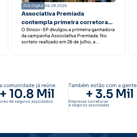
JCS Digital
06.08.2026
Bate-papo Online aborda
gestão, processos e delegação
a
No dia 6 de agosto, o Sincor-SP realizou
nas corretoras de seguros
mais uma edição do Bate-papo Online. O
encontro teve como ...
a comunidade já reúne
Também estão com a gente
+ 
10.8
 Mil
+ 
3.5
 Mil
ores de seguros associados
Empresas corretoras
e seguros associadas