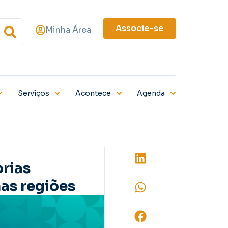
Associe-se
Minha Área
Serviços
Acontece
Agenda
orias
nas regiões