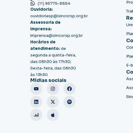
Pro
(11) 95775-8854
Ouvidoria:
Tra
ouvidoriasp@sincorsp.org.br
Re
Assessoria de
Un
Imprensa:
Pla
imprensa@sincorsp.org.br
Co
Horários de
Co
atendimento:
de
segunda a quinta-feira,
Pla
das 08h30 às 17h30;
E-
Sexta-feira, das 08h30
Co
às 13h30
Ass
Mídias sociais
Ass
Sin