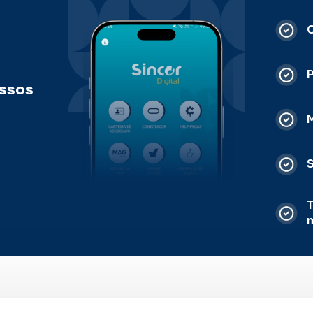
C
ossos
M
S
T